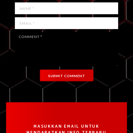
SUBMIT COMMENT
MASUKKAN EMAIL UNTUK
MENDAPATKAN INFO TERBARU