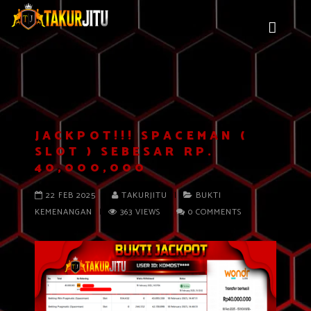
JACKPOT!!! SPACEMAN (
SLOT ) SEBESAR RP.
40,000,000
22 FEB 2025
|
TAKURJITU
|
BUKTI
KEMENANGAN
|
363 VIEWS
|
0 COMMENTS