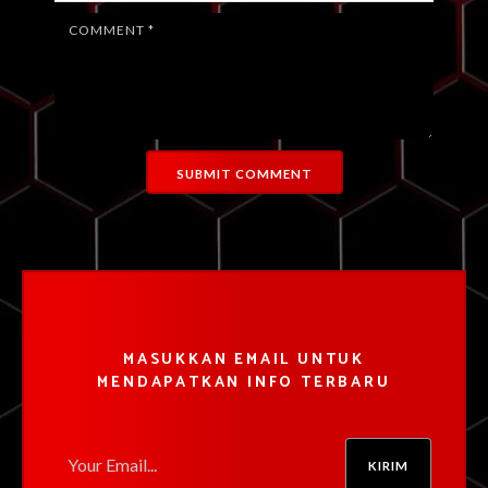
SUBMIT COMMENT
MASUKKAN EMAIL UNTUK
MENDAPATKAN INFO TERBARU
KIRIM