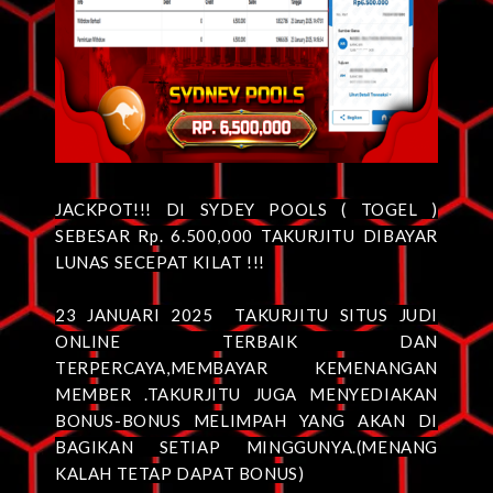
JACKPOT!!! DI SYDEY POOLS ( TOGEL )
SEBESAR Rp. 6.500,000 TAKURJITU DIBAYAR
LUNAS SECEPAT KILAT !!!
23 JANUARI 2025 TAKURJITU SITUS JUDI
ONLINE TERBAIK DAN
TERPERCAYA,MEMBAYAR KEMENANGAN
MEMBER .TAKURJITU JUGA MENYEDIAKAN
BONUS-BONUS MELIMPAH YANG AKAN DI
BAGIKAN SETIAP MINGGUNYA.(MENANG
KALAH TETAP DAPAT BONUS)