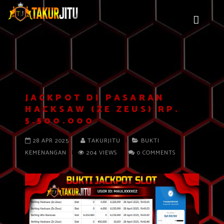
JACKPOT DI PASARAN
HACKSAW (ZE ZEUS) RP.
5.500.000
28 APR 2025
|
TAKURJITU
|
BUKTI
KEMENANGAN
|
204 VIEWS
|
0 COMMENTS