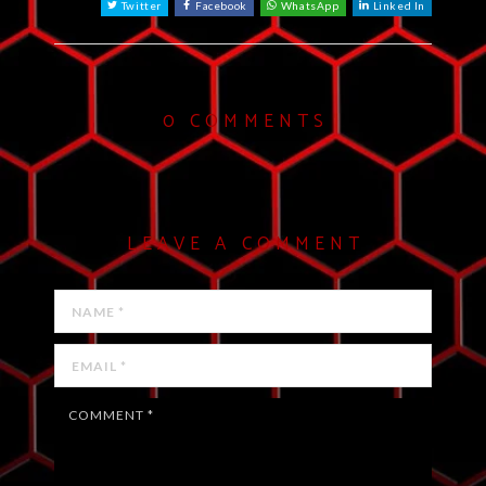
Twitter
Facebook
WhatsApp
Linked In
0 COMMENTS
LEAVE A COMMENT