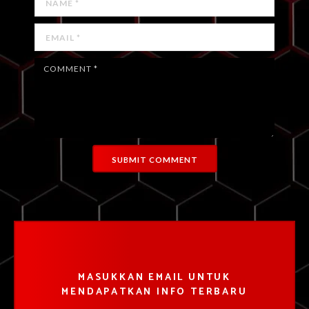
SUBMIT COMMENT
MASUKKAN EMAIL UNTUK
MENDAPATKAN INFO TERBARU