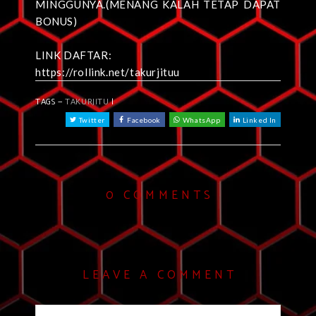
MINGGUNYA.(MENANG KALAH TETAP DAPAT
BONUS)
LINK DAFTAR:
https://rollink.net/takurjituu
TAGS —
TAKURJITU
|
Twitter
Facebook
WhatsApp
Linked In
0 COMMENTS
LEAVE A COMMENT