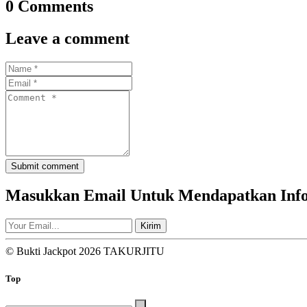
0 Comments
Leave a comment
Submit comment
Masukkan Email Untuk Mendapatkan Info
Kirim
© Bukti Jackpot 2026 TAKURJITU
Top