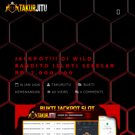
JACKPOT!!! DI WILD
BANDITO (SLOT) SEBESAR
RP. 7,000,000
16 JAN 2026
|
TAKURJITU
|
BUKTI
KEMENANGAN
|
60 VIEWS
|
0 COMMENTS