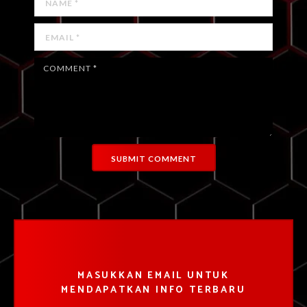
SUBMIT COMMENT
MASUKKAN EMAIL UNTUK
MENDAPATKAN INFO TERBARU