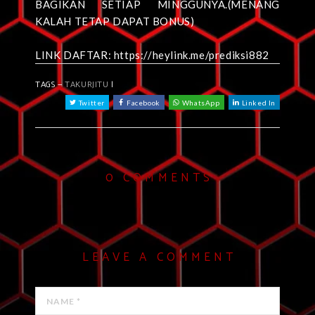
BAGIKAN SETIAP MINGGUNYA.(MENANG
KALAH TETAP DAPAT BONUS)
LINK DAFTAR: https://heylink.me/prediksi882
TAGS —
TAKURJITU
|
Twitter
Facebook
WhatsApp
Linked In
0 COMMENTS
LEAVE A COMMENT