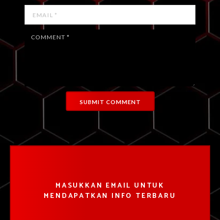
SUBMIT COMMENT
MASUKKAN EMAIL UNTUK
MENDAPATKAN INFO TERBARU