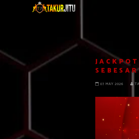
JACKPOT
SEBESAR
07 MAY 2026
|
TA