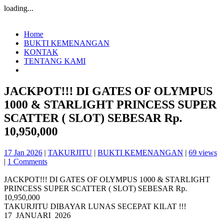
loading...
Home
BUKTI KEMENANGAN
KONTAK
TENTANG KAMI
JACKPOT!!! DI GATES OF OLYMPUS
1000 & STARLIGHT PRINCESS SUPER
SCATTER ( SLOT) SEBESAR Rp.
10,950,000
17 Jan 2026
|
TAKURJITU
|
BUKTI KEMENANGAN
|
69 views
|
1 Comments
JACKPOT!!! DI GATES OF OLYMPUS 1000 & STARLIGHT
PRINCESS SUPER SCATTER ( SLOT) SEBESAR Rp.
10,950,000
TAKURJITU DIBAYAR LUNAS SECEPAT KILAT !!!
17 JANUARI 2026